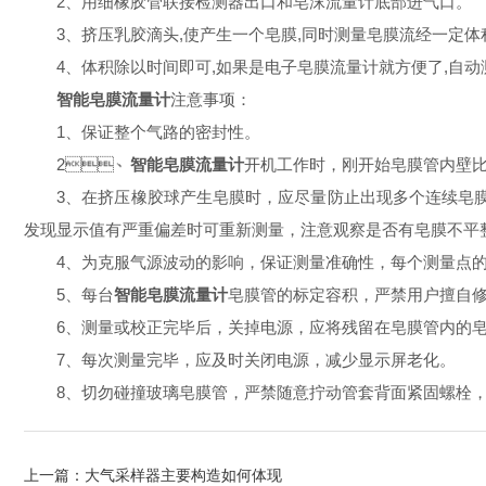
2、用细橡胶管联接检测器出口和皂沫流量计底部进气口。
3、挤压乳胶滴头,使产生一个皂膜,同时测量皂膜流经一定体积
4、体积除以时间即可,如果是电子皂膜流量计就方便了,自动测量
智能皂膜流量计
注意事项：
1、保证整个气路的密封性。
2、
智能皂膜流量计
开机工作时，刚开始皂膜管内壁比较
3、在挤压橡胶球产生皂膜时，应尽量防止出现多个连续皂
发现显示值有严重偏差时可重新测量，注意观察是否有皂膜不平整等其
4、为克服气源波动的影响，保证测量准确性，每个测量点的流量
5、每台
智能皂膜流量计
皂膜管的标定容积，严禁用户擅自修改
6、测量或校正完毕后，关掉电源，应将残留在皂膜管内的皂
7、每次测量完毕，应及时关闭电源，减少显示屏老化。
8、切勿碰撞玻璃皂膜管，严禁随意拧动管套背面紧固螺栓
上一篇：
大气采样器主要构造如何体现