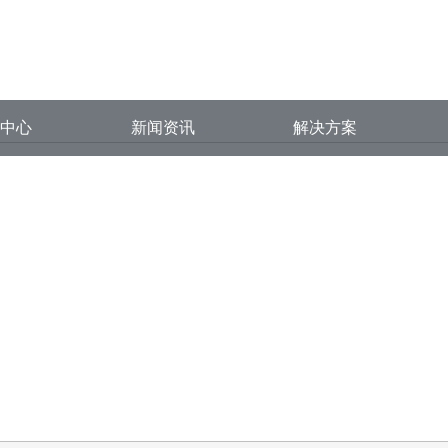
色先生视频在线下载,好色先生黄版
品中心
新闻资讯
解决方案