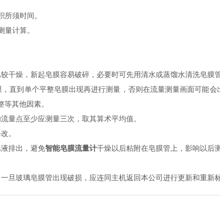
所须时间。
计算。
干燥，新起皂膜容易破碎，必要时可先用清水或蒸馏水清洗皂膜管内壁
膜，直到单个平整皂膜出现再进行测量，否则在流量测量画面可能会出现“
他因素。
点至少应测量三次，取其算术平均值。
。
液排出，避免
智能皂膜流量计
干燥以后粘附在皂膜管上，影响以后测量
，一旦玻璃皂膜管出现破损，应连同主机返回本公司进行更新和重新标定