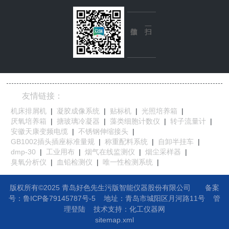
友情链接：
机床排屑机
|
凝胶成像系统
|
贴标机
|
光照培养箱
|
厌氧培养箱
|
搪玻璃冷凝器
|
藻类细胞计数仪
|
转子流量计
|
安徽天康变频电缆
|
不锈钢伸缩接头
|
GB1002插头插座标准量规
|
称重配料系统
|
自卸半挂车
|
dmp-30
|
工业用布
|
烟气在线监测仪
|
烟尘采样器
|
臭氧分析仪
|
血铅检测仪
|
唯一性检测系统
|
版权所有©2025 青岛好色先生污版智能仪器股份有限公司
备案
号：鲁ICP备79145787号-5
地址：
青岛市城阳区月河路11号
管
理登陆
技术支持：
化工仪器网
sitemap.xml