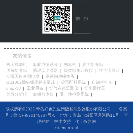
友情链接：
机床排屑机
|
凝胶成像系统
|
贴标机
|
光照培养箱
|
厌氧培养箱
|
搪玻璃冷凝器
|
藻类细胞计数仪
|
转子流量计
|
安徽天康变频电缆
|
不锈钢伸缩接头
|
GB1002插头插座标准量规
|
称重配料系统
|
自卸半挂车
|
dmp-30
|
工业用布
|
烟气在线监测仪
|
烟尘采样器
|
臭氧分析仪
|
血铅检测仪
|
唯一性检测系统
|
版权所有©2025 青岛好色先生污版智能仪器股份有限公司
备案
号：鲁ICP备79145787号-5
地址：
青岛市城阳区月河路11号
管
理登陆
技术支持：
化工仪器网
sitemap.xml