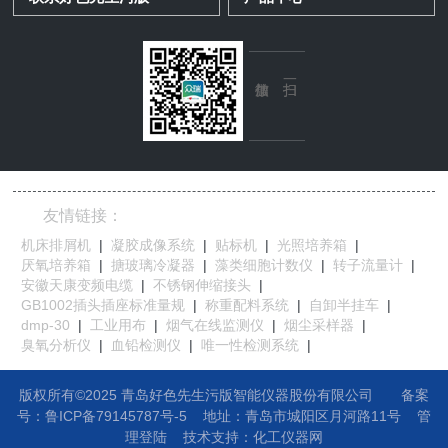
友情链接：
机床排屑机
|
凝胶成像系统
|
贴标机
|
光照培养箱
|
厌氧培养箱
|
搪玻璃冷凝器
|
藻类细胞计数仪
|
转子流量计
|
安徽天康变频电缆
|
不锈钢伸缩接头
|
GB1002插头插座标准量规
|
称重配料系统
|
自卸半挂车
|
dmp-30
|
工业用布
|
烟气在线监测仪
|
烟尘采样器
|
臭氧分析仪
|
血铅检测仪
|
唯一性检测系统
|
版权所有©2025 青岛好色先生污版智能仪器股份有限公司
备案
号：鲁ICP备79145787号-5
地址：
青岛市城阳区月河路11号
管
理登陆
技术支持：
化工仪器网