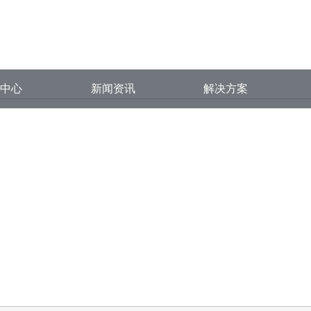
色先生视频在线下载,好色先生黄版
品中心
新闻资讯
解决方案