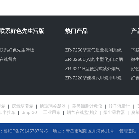
联系好色先生污版
热门产品
产
联系好色先生污版
ZR-7250型空气质量检测系统
下载
在线留言
污染物气象五参数实时监测
ZR-3260E(A款,小型化)自动烟
微
尘烟气测试仪
ZR-3211H型便携式紫外烟气
好
综合分析仪
ZR-7220型便携式甲烷非甲烷
好
总烃分析仪GC-FID检测原理
产
应
养箱
|
厌氧培养箱
|
搪玻璃冷凝器
|
藻类细胞计数仪
|
转子流量计
|
卸半挂车
|
dmp-30
|
工业用布
|
烟气在线监测仪
|
烟尘采样器
|
臭
：鲁ICP备79145787号-5
地址：
青岛市城阳区月河路11号
管理登陆