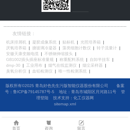
友情链接：
机床排屑机
|
凝胶成像系统
|
贴标机
|
光照培养箱
|
厌氧培养箱
|
搪玻璃冷凝器
|
藻类细胞计数仪
|
转子流量计
|
安徽天康变频电缆
|
不锈钢伸缩接头
|
GB1002插头插座标准量规
|
称重配料系统
|
自卸半挂车
|
dmp-30
|
工业用布
|
烟气在线监测仪
|
烟尘采样器
|
臭氧分析仪
|
血铅检测仪
|
唯一性检测系统
|
版权所有©2025 青岛好色先生污版智能仪器股份有限公司
备案
号：鲁ICP备79145787号-5
地址：
青岛市城阳区月河路11号
管
理登陆
技术支持：
化工仪器网
sitemap.xml
首页
咨询
留言
网站地图