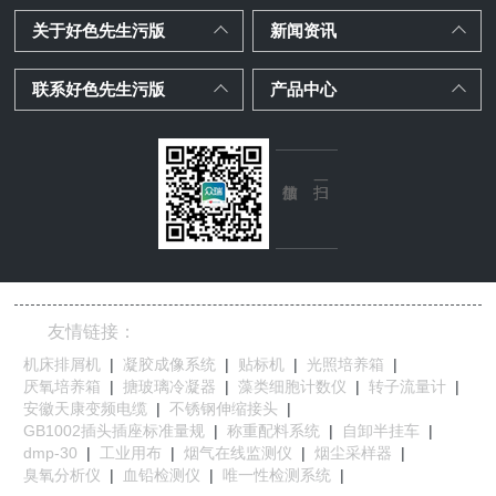
关于好色先生污版
新闻资讯
联系好色先生污版
产品中心
友情链接：
机床排屑机
|
凝胶成像系统
|
贴标机
|
光照培养箱
|
厌氧培养箱
|
搪玻璃冷凝器
|
藻类细胞计数仪
|
转子流量计
|
安徽天康变频电缆
|
不锈钢伸缩接头
|
GB1002插头插座标准量规
|
称重配料系统
|
自卸半挂车
|
dmp-30
|
工业用布
|
烟气在线监测仪
|
烟尘采样器
|
臭氧分析仪
|
血铅检测仪
|
唯一性检测系统
|