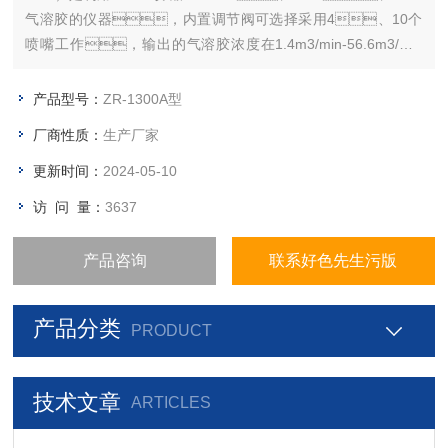
气溶胶的仪器，内置调节阀可选择采用4、10个
喷嘴工作，输出的气溶胶浓度在1.4m3/min-56.6m3/min
空气流量下，可以达到100μg/L-10μg/L，气溶胶性
能指标符合相关国家标准。
产品型号：
ZR-1300A型
厂商性质：
生产厂家
更新时间：
2024-05-10
访 问 量：
3637
产品咨询
联系好色先生污版
产品分类
PRODUCT
技术文章
ARTICLES