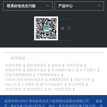
联系好色先生污版
产品中心
友情链接：
机床排屑机
|
凝胶成像系统
|
贴标机
|
光照培养箱
|
厌氧培养箱
|
搪玻璃冷凝器
|
藻类细胞计数仪
|
转子流量计
|
安徽天康变频电缆
|
不锈钢伸缩接头
|
GB1002插头插座标准量规
|
称重配料系统
|
自卸半挂车
|
dmp-30
|
工业用布
|
烟气在线监测仪
|
烟尘采样器
|
臭氧分析仪
|
血铅检测仪
|
唯一性检测系统
|
版权所有©2024 青岛好色先生污版智能仪器股份有限公司
备案
号：鲁ICP备79145787号-5
地址：
青岛市城阳区建宁路10号
管