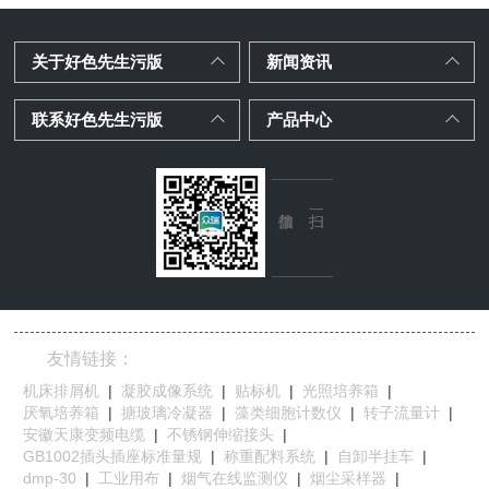
关于好色先生污版
新闻资讯
联系好色先生污版
产品中心
友情链接：
机床排屑机
|
凝胶成像系统
|
贴标机
|
光照培养箱
|
厌氧培养箱
|
搪玻璃冷凝器
|
藻类细胞计数仪
|
转子流量计
|
安徽天康变频电缆
|
不锈钢伸缩接头
|
GB1002插头插座标准量规
|
称重配料系统
|
自卸半挂车
|
dmp-30
|
工业用布
|
烟气在线监测仪
|
烟尘采样器
|