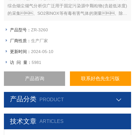
综合烟尘烟气分析仪广泛用于固定污染源中颗粒物(含超低浓度)
的采集、SO2和NOX等有毒有害气体的测量、除尘
脱硫效率的测定；烟道温度、动压、静
压、含湿量测量及折算浓度、排放总量的计
产品型号：
ZR-3260
算等。
厂商性质：
生产厂家
更新时间：
2024-05-10
访 问 量：
5981
产品咨询
联系好色先生污版
产品分类
PRODUCT
技术文章
ARTICLES