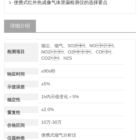
便携式红外热成像气体泄漏检测仪的选择要点
详细介绍
烟尘、烟气、SO2、NO、
检测项目
NO2、O2、CO、
CO2、H2S
≤90s秒
响应时间
±5%
示值误差
1h内示值变化＜5%
稳定性
≤2.0%
重复性
10万-30万
价格区间
便携式烟气分析仪
仪器种类