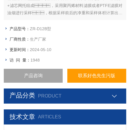
+滤芯网托组成，采用聚丙烯材料滤膜或者PTFE滤膜对
油烟进行采样，根据采样前后的净重和采样体积计算出排
放的油烟浓度。
产品型号：
ZR-D12B型
厂商性质：
生产厂家
更新时间：
2024-05-10
访 问 量：
1948
产品咨询
联系好色先生污版
产品分类
PRODUCT
技术文章
ARTICLES