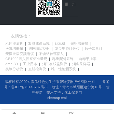
友情链接：
机床排屑机
|
凝胶成像系统
|
贴标机
|
光照培养箱
|
厌氧培养箱
|
搪玻璃冷凝器
|
藻类细胞计数仪
|
转子流量计
|
安徽天康变频电缆
|
不锈钢伸缩接头
|
GB1002插头插座标准量规
|
称重配料系统
|
自卸半挂车
|
dmp-30
|
工业用布
|
烟气在线监测仪
|
烟尘采样器
|
臭氧分析仪
|
血铅检测仪
|
唯一性检测系统
|
版权所有©2024 青岛好色先生污版智能仪器股份有限公司
备案
号：鲁ICP备79145787号-5
地址：
青岛市城阳区建宁路10号
管
理登陆
技术支持：
化工仪器网
sitemap.xml