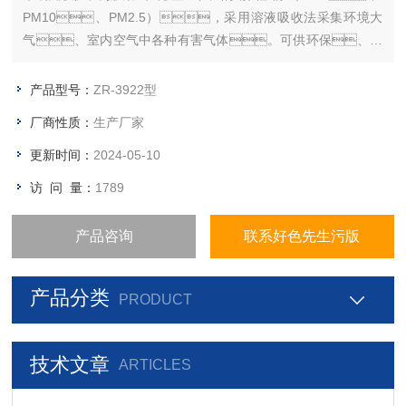
PM10、PM2.5），采用溶液吸收法采集环境大
气、室内空气中各种有害气体。可供环保、卫
生、劳动、安监、科研、教育等部
门用于气溶胶监测。
产品型号：
ZR-3922型
厂商性质：
生产厂家
更新时间：
2024-05-10
访 问 量：
1789
产品咨询
联系好色先生污版
产品分类
PRODUCT
技术文章
ARTICLES