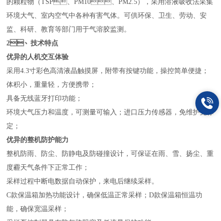
的颗粒物（
TSP
、
PM10
、
PM2.5
），采用溶液吸收法采集
环境大气、室内空气中各种有害气体。可供环保、卫生、劳动、安
监、科研、教育等部门用于气溶胶监测。
2、
技术特点
优异的人机交互体验
采用
4.3
寸彩色高清液晶触摸屏，附带有按键功能，操控简单便捷；
体积小，重量轻，方便携带；
具备无线蓝牙打印功能；
环境大气压力和温度，可测量可输入；进口压力传感器，免维护免标
定；
优异的整机防护能力
整机防雨、防尘、防静电及防碰撞设计，可保证在雨、雪、扬尘、重
度霾天气条件下正常工作；
采样过程中断电数据自动保护，来电后继续采样。
C
款
保温箱加热功能设计，确保低温正常采样；
D
款
保温箱恒温功
能，确保宽温采样；