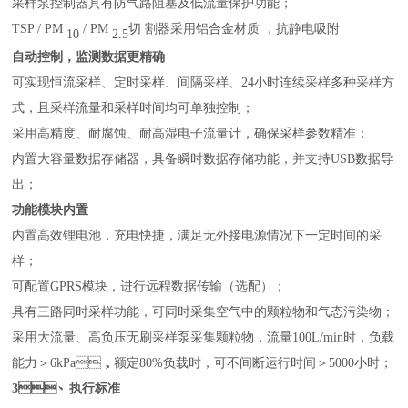
采样泵控制器具有防气路阻塞及低流量保护功能；
TSP / PM
/ PM
切
割器采用铝合金材质
，抗静电吸附
10
2.5
自动控制，监测数据更精确
可实现恒流采样、定时采样、间隔采样、
24
小时连续采样多种采样方
式，且采样流量和采样时间均可单独控制；
采用高精度、耐腐蚀、耐高湿电子流量计，确保采样参数精准；
内置大容量数据存储器，具备瞬时数据存储功能，并支持
USB
数据导
出；
功能模块内置
内置高效锂电池，充电快捷，满足无外接电源情况下一定时间的采
样；
可配置
GPRS
模块，进行远程数据传输（选配）；
具有三路同时采样功能，可同时采集空气中的颗粒物和气态污染物；
采用大流量、高负压无刷采样泵采集颗粒物，流量
100L/min
时，负载
能力＞
6kPa
，额定
80%
负载时，可不间断运行时间＞
5000
小时；
3、
执行标准